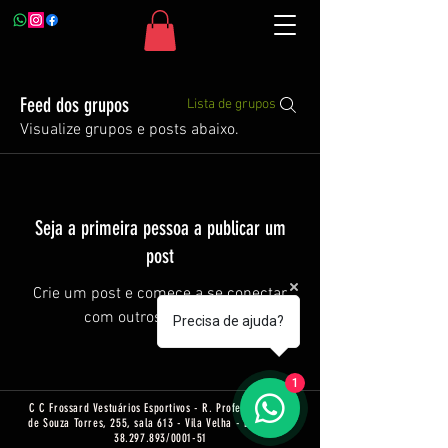
Feed dos grupos
Lista de grupos
Visualize grupos e posts abaixo.
Seja a primeira pessoa a publicar um
post
Crie um post e comece a se conectar
com outros membros.
Precisa de ajuda?
1
C C Frossard Vestuários Esportivos - R. Professor Telmo
de Souza Torres, 255, sala 613 - Vila Velha - ES - CNPJ:
38.297.893
/0001-51