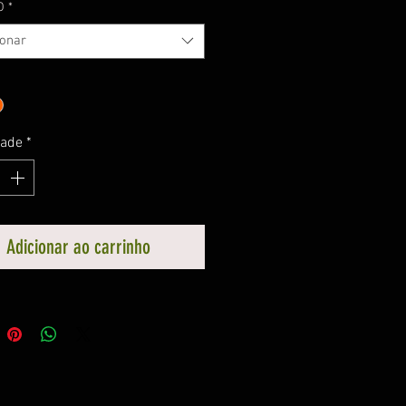
O
*
ionar
dade
*
Adicionar ao carrinho