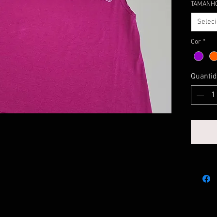
TAMANH
Selec
Cor
*
Quanti