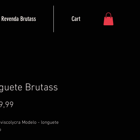
Revenda Brutass
Cart
guete Brutass
Preço
9,99
 viscolycra Modelo - longuete
o