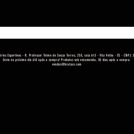
ários Esportivos - R. Professor Telmo de Souza Torres, 255, sala 613 - Vila Velha - ES - CNPJ:
Envio no próximo dia útil após a compra! Produtos sob encomenda, 30 dias após a compra.
vendas@brutass.com