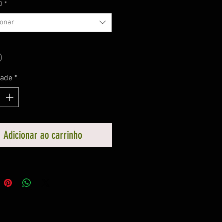
O
*
ionar
dade
*
Adicionar ao carrinho