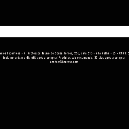
ários Esportivos - R. Professor Telmo de Souza Torres, 255, sala 613 - Vila Velha - ES - CNPJ:
Envio no próximo dia útil após a compra! Produtos sob encomenda, 30 dias após a compra.
vendas@brutass.com