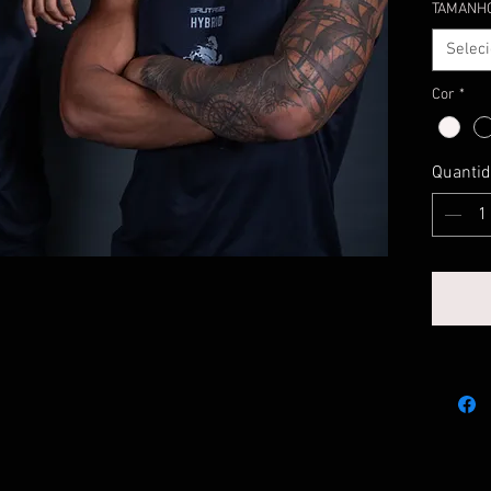
TAMANH
Selec
Cor
*
Quanti