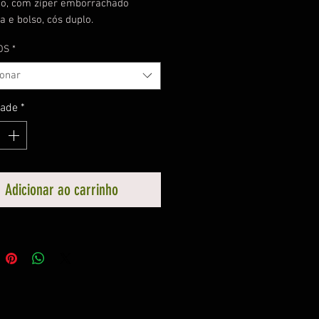
rto, com zíper emborrachado
a e bolso, cós duplo.
o e silk localizado.
OS
*
ionar
dade
*
Adicionar ao carrinho