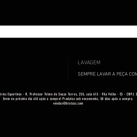
LAVAGEM
SEMPRE LAVAR A PEÇA CO
ários Esportivos - R. Professor Telmo de Souza Torres, 255, sala 613 - Vila Velha - ES - CNPJ:
Envio no próximo dia útil após a compra! Produtos sob encomenda, 30 dias após a compra.
vendas@brutass.com