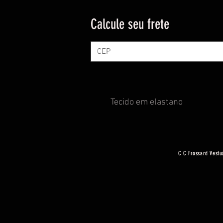
Calcule seu frete
Tecido em elastano
C C Frossard Vestu