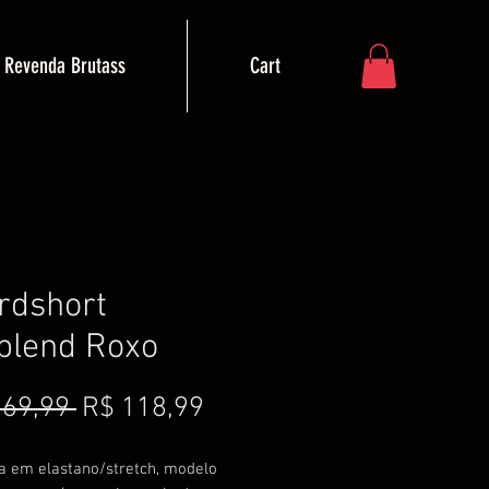
Revenda Brutass
Cart
rdshort
blend Roxo
Preço normal
Preço promocional
169,99 
R$ 118,99
 em elastano/stretch, modelo