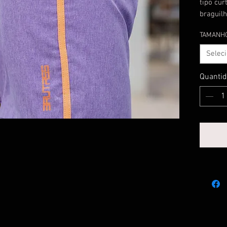
tipo cu
braguilh
Sublimad
TAMANH
Selec
Quanti